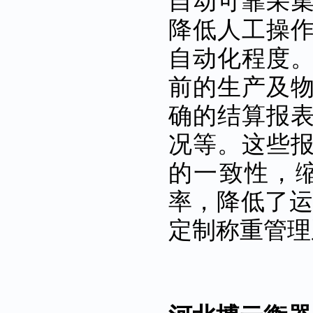
自动可靠采
降低人工操
自动化程度
前的生产及
确的结算报
况等。这些
的一致性，
率，降低了
定制称重管理