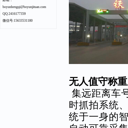
邮箱：
boyunhengqi@boyunjituan.com
QQ:2416177359
微信号:15633531180
无人值守称重
集远距离车
时抓拍系统
统于一身的