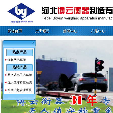
热点产品
物联网汽车衡
热销产品
数字式电子汽车衡
无人值守称重系统
公路治超管理系统