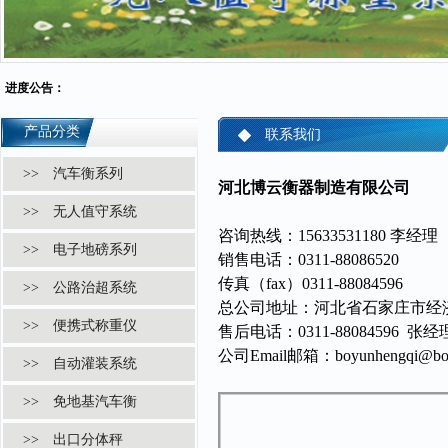
进度公告：
产品分类
联系我们
>> 汽车衡系列
河北博云衡器制造有限公司
>> 无人值守系统
咨询热线：15633531180 李经理
>> 电子地磅系列
销售电话：0311-88086520
传真（fax）0311-88084596
>> 公路治超系统
总公司地址：河北省石家庄市经
>> 便携式称重仪
售后电话：0311-88084596 张经
公司Email邮箱：
boyunhengqi@bo
>> 自动灌装系统
>> 免地基汽车衡
>> 出口分体秤