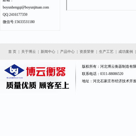
邮箱：
boyunhengqi@boyunjituan.com
QQ:2416177359
微信号:15633531180
首 页
|
关于博云
|
新闻中心
|
产品中心
|
资质荣誉
|
生产工艺
|
成功案例
|
版权所有：河北博云衡器制造有
联系电话：0311-88086520
地址：河北石家庄市经济技术开