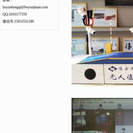
邮箱：
boyunhengqi@boyunjituan.com
QQ:2416177359
微信号:15633531180