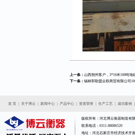
上一条：
山西朔州客户，3*16米100
下一条：
锡林郭勒盟众联商贸有限公司100吨 
首 页
|
关于博云
|
新闻中心
|
产品中心
|
资质荣誉
|
生产工艺
|
成功案例
|
版权所有：河北博云衡器制造有
联系电话：0311-88086520
地址：河北石家庄市经济技术开