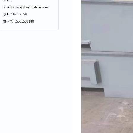
邮箱：
boyunhengqi@boyunjituan.com
QQ:2416177359
微信号:15633531180